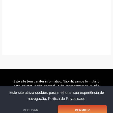
Este site tem caráter informativo. Não utilizamos formulário
para coletar dado pessoal. Não representamos e não
temos relação com nenhuma empresa ou programa citado
Este site utiliza cookies para melhorar sua experiência de
no conteúdo deste site. © 2025 jornaltudobh.com.br –
navegação.
Politica de Privacidade
Todos os direitos reservados. © 2026
www.jornaltudobh.com.br – Todos os direitos reservados.
RECUSAR
PERMITIR