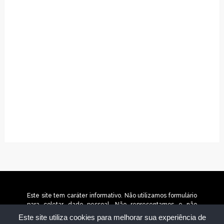
Este site tem caráter informativo. Não utilizamos formulário
para coletar dado pessoal. Não representamos e não
temos relação com nenhuma empresa ou programa citado
Este site utiliza cookies para melhorar sua experiência de
no conteúdo deste site. © 2025 jornaltudobh.com.br –