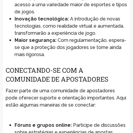
acesso a uma variedade maior de esportes e tipos
de jogos.
Inovação tecnológica:
A introdução de novas
tecnologias, como realidade virtual e aumentada,
transformarão a experiência de jogo.
Maior segurança:
Com regulamentação, espera-
se que a proteção dos jogadores se torne ainda
mais rigorosa.
CONECTANDO-SE COM A
COMUNIDADE DE APOSTADORES
Fazer parte de uma comunidade de apostadores
pode oferecer suporte e orientação importantes. Aqui
estão algumas maneiras de se conectar:
Fóruns e grupos online:
Participe de discussões
sobre estratégias e experiências de apostas.