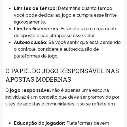
Limites de tempo:
Determine quanto tempo
você pode dedicar ao jogo e cumpra esse limite
rigorosamente.
Limites financeiros:
Estabeleça um orçamento
de aposta e não ultrapasse esse valor.
Autoexclusão:
Se você sentir que está perdendo
o controle, considere a autoexclusão de
plataformas de jogo.
O PAPEL DO JOGO RESPONSÁVEL NAS
APOSTAS MODERNAS
O
jogo responsável
não é apenas uma escolha
individual; é um conceito que deve ser promovido por
sites de apostas e comunidades. Isso se reflete em:
Educação do jogador:
Plataformas devem