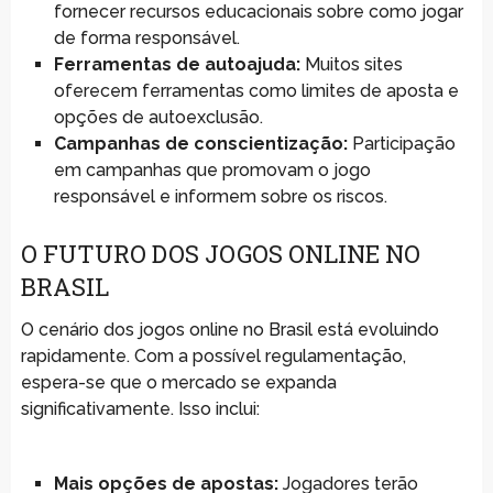
fornecer recursos educacionais sobre como jogar
de forma responsável.
Ferramentas de autoajuda:
Muitos sites
oferecem ferramentas como limites de aposta e
opções de autoexclusão.
Campanhas de conscientização:
Participação
em campanhas que promovam o jogo
responsável e informem sobre os riscos.
O FUTURO DOS JOGOS ONLINE NO
BRASIL
O cenário dos jogos online no Brasil está evoluindo
rapidamente. Com a possível regulamentação,
espera-se que o mercado se expanda
significativamente. Isso inclui:
Mais opções de apostas:
Jogadores terão