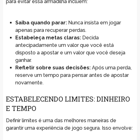
para evitar essa armadilha incluem:
Saiba quando parar:
Nunca insista em jogar
apenas para recuperar perdas.
Estabeleça metas claras:
Decida
antecipadamente um valor que você está
disposto a apostar e um valor que você deseja
ganhar.
Refletir sobre suas decisões:
Após uma perda,
reserve um tempo para pensar antes de apostar
novamente.
ESTABELECENDO LIMITES: DINHEIRO
E TEMPO
Definir limites é uma das melhores maneiras de
garantir uma experiência de jogo segura. Isso envolve: