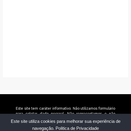
Este site tem caráter informativo. Não utilizamos formulário
para coletar dado pessoal. Não representamos e não
temos relação com nenhuma empresa ou programa citado
Este site utiliza cookies para melhorar sua experiência de
no conteúdo deste site. © 2025 jornaltudobh.com.br –
navegação.
Politica de Privacidade
Todos os direitos reservados. © 2026