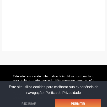
Este site tem caráter informativo. Não utilizamos formulário
para coletar dado pessoal. Não representamos e não
temos relação com nenhuma empresa ou programa citado
Este site utiliza cookies para melhorar sua experiência de
no conteúdo deste site. © 2025 jornaltudobh.com.br –
navegação.
Politica de Privacidade
Todos os direitos reservados. © 2026
www.jornaltudobh.com.br – Todos os direitos reservados.
RECUSAR
PERMITIR