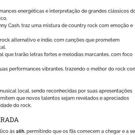
ances energéticas e interpretação de grandes clássicos d
ico.
y Cash, traz uma mistura de country rock com emoção e
rock alternativo e indie, com canções que prometem
al.
l que trarão letras fortes e melodias marcantes, com foco
uas performances vibrantes, trazendo o melhor do rock co
musical local, sendo reconhecidas por suas apresentações
mitem que novos talentos sejam revelados e apreciados
sidade do rock.
TRADA
lico às
16h
, permitindo que os fãs comecem a chegar e a s