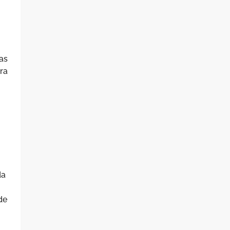
as
ra
da
de