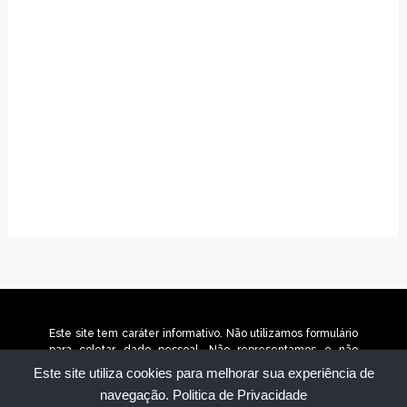
Este site tem caráter informativo. Não utilizamos formulário
para coletar dado pessoal. Não representamos e não
temos relação com nenhuma empresa ou programa citado
Este site utiliza cookies para melhorar sua experiência de
no conteúdo deste site. © 2025 jornaltudobh.com.br –
navegação.
Politica de Privacidade
Todos os direitos reservados. © 2026