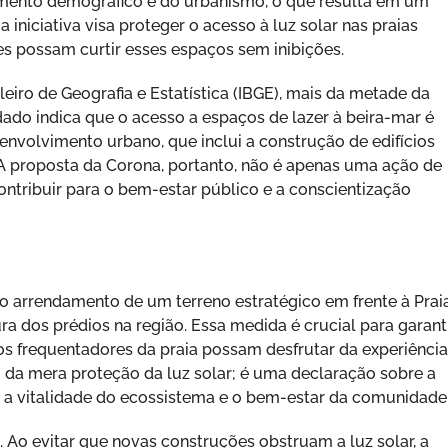
cimento demográfico e do urbanismo, o que resulta em um
 iniciativa visa proteger o acesso à luz solar nas praias
es possam curtir esses espaços sem inibições.
eiro de Geografia e Estatística (IBGE), mais da metade da
 dado indica que o acesso a espaços de lazer à beira-mar é
senvolvimento urbano, que inclui a construção de edifícios
. A proposta da Corona, portanto, não é apenas uma ação de
ntribuir para o bem-estar público e a conscientização
o arrendamento de um terreno estratégico em frente à Prai
ura dos prédios na região. Essa medida é crucial para garant
 os frequentadores da praia possam desfrutar da experiênci
lém da mera proteção da luz solar; é uma declaração sobre a
, a vitalidade do ecossistema e o bem-estar da comunidade
s. Ao evitar que novas construções obstruam a luz solar, a