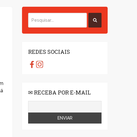
o
REDES SOCIAIS
om
tá
✉ RECEBA POR E-MAIL
–