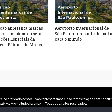
ção apresenta marcas
Aeroporto Internacional de
tores em obras do setor
São Paulo: um ponto de parti
eções Especiais da
para o mundo
teca Pública de Minas
o para coletar dado pessoal. Não representamos e não temos relação com nenh
2026 www.jornaltudobh.com.br – Todos os direitos reservados.