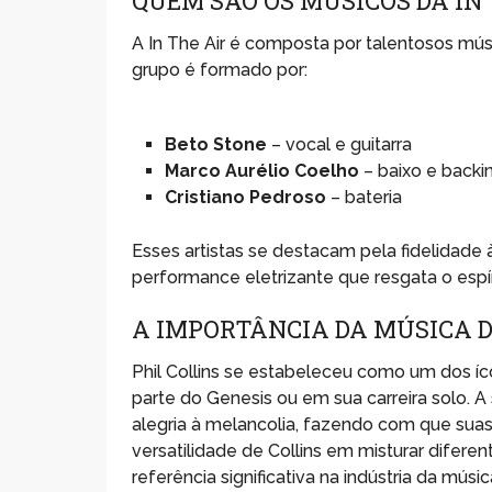
QUEM SÃO OS MÚSICOS DA IN 
A In The Air é composta por talentosos mús
grupo é formado por:
Beto Stone
– vocal e guitarra
Marco Aurélio Coelho
– baixo e backi
Cristiano Pedroso
– bateria
Esses artistas se destacam pela fidelidade
performance eletrizante que resgata o espí
A IMPORTÂNCIA DA MÚSICA D
Phil Collins se estabeleceu como um dos í
parte do Genesis ou em sua carreira solo.
alegria à melancolia, fazendo com que su
versatilidade de Collins em misturar diferen
referência significativa na indústria da músic