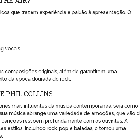
THE AIR?
icos que trazem experiência e paixão à apresentação. O
ng vocals
 às composições originais, além de garantirem uma
rito da época dourada do rock.
E PHIL COLLINS
cones mais influentes da música contemporânea, seja como
 A sua música abrange uma variedade de emoções, que vão 
as canções ressoem profundamente com os ouvintes. A
tes estilos, incluindo rock, pop e baladas, o tornou uma
a.