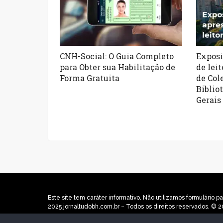
CNH-Social: O Guia Completo
Exposi
para Obter sua Habilitação de
de lei
Forma Gratuita
de Col
Biblio
Gerais
Este site tem caráter informativo. Não utilizamos formulári
2025 jornaltudobh.com.br – Todos os direitos reservados. © 