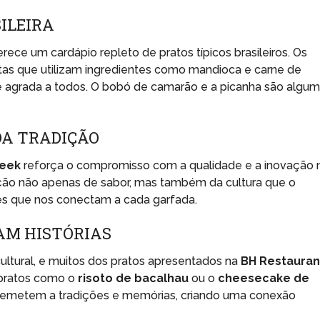
SILEIRA
erece um cardápio repleto de pratos típicos brasileiros. Os
itas que utilizam ingredientes como mandioca e carne de
agrada a todos. O bobó de camarão e a picanha são algu
DA TRADIÇÃO
Week
reforça o compromisso com a qualidade e a inovação 
ção não apenas de sabor, mas também da cultura que o
ções que nos conectam a cada garfada.
AM HISTÓRIAS
ltural, e muitos dos pratos apresentados na
BH Restauran
 pratos como o
risoto de bacalhau
ou o
cheesecake de
 remetem a tradições e memórias, criando uma conexão