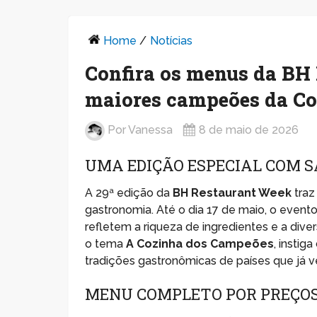
Home
/
Notícias
Confira os menus da BH
maiores campeões da C
Por
Vanessa
8 de maio de 2026
UMA EDIÇÃO ESPECIAL COM 
A 29ª edição da
BH Restaurant Week
traz
gastronomia. Até o dia 17 de maio, o event
refletem a riqueza de ingredientes e a di
o tema
A Cozinha dos Campeões
, instig
tradições gastronômicas de países que já v
MENU COMPLETO POR PREÇOS