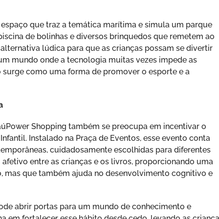
m espaço que traz a temática marítima e simula um parque
 piscina de bolinhas e diversos brinquedos que remetem ao
alternativa lúdica para que as crianças possam se divertir
m um mundo onde a tecnologia muitas vezes impede as
o surge como uma forma de promover o esporte e a
a
ItaúPower Shopping também se preocupa em incentivar o
a Infantil. Instalado na Praça de Eventos, esse evento conta
temporâneas, cuidadosamente escolhidas para diferentes
o afetivo entre as crianças e os livros, proporcionando uma
to, mas que também ajuda no desenvolvimento cognitivo e
pode abrir portas para um mundo de conhecimento e
a em fortalecer esse hábito desde cedo, levando as crianç