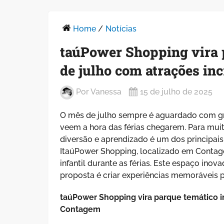
Home
/
Notícias
taúPower Shopping vira p
de julho com atrações inc
Por
Vanessa
15 de julho de 2025
O mês de julho sempre é aguardado com gr
veem a hora das férias chegarem. Para mui
diversão e aprendizado é um dos principai
ItaúPower Shopping, localizado em Contag
infantil durante as férias. Este espaço ino
proposta é criar experiências memoráveis pa
taúPower Shopping vira parque temático in
Contagem