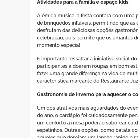
Atividades para a família e espaço kids
Além da música, a festa contará com uma 
de brinquedos infláveis, permitindo que as
desfrutam das deliciosas opções gastronôm
celebração, pois permite que os amantes d
momento especial.
É importante ressaltar a iniciativa social
participantes a doarem roupas em bom est
fazer uma grande diferença na vida de mu
característica marcante do Restaurante Juz
Gastronomia de inverno para aquecer o c
Um dos atrativos mais aguardados do even
do ano, o cardápio foi cuidadosamente pens
um conforto à mesa poderão saborear caldos
espetinhos. Outras opções, como batata con
aqueles que desejam um lanche rápido e sab