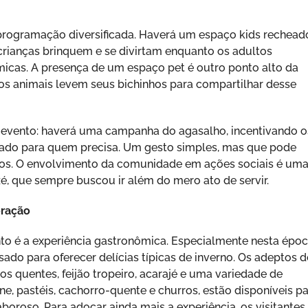
programação diversificada. Haverá um espaço kids rechead
 crianças brinquem e se divirtam enquanto os adultos
icas. A presença de um espaço pet é outro ponto alto da
os animais levem seus bichinhos para compartilhar desse
 do evento: haverá uma campanha do agasalho, incentivando o
ado para quem precisa. Um gesto simples, mas que pode
itos. O envolvimento da comunidade em ações sociais é um
é, que sempre buscou ir além do mero ato de servir.
oração
to é a experiência gastronômica. Especialmente nesta épo
ado para oferecer delícias típicas de inverno. Os adeptos d
 quentes, feijão tropeiro, acarajé e uma variedade de
e, pastéis, cachorro-quente e churros, estão disponíveis p
oroso. Para adoçar ainda mais a experiência, os visitantes