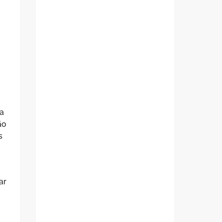
a
ão
s
ar