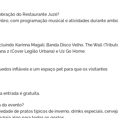
elebração do Restaurante Juzé?
tembro, com programação musical e atividades durante amb
cluindo Karinna Magali, Banda Disco Velho, The Wall (Tribut
rbana 2 (Cover Legião Urbana) e U2 Go Home.
uedos infláveis e um espaço pet para que os visitantes
 entrada é gratuita.
a do evento?
edade de pratos típicos de inverno, drinks especiais, cervej
 haja algo para todos os gostos.