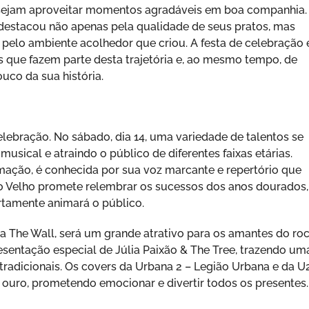
esejam aproveitar momentos agradáveis em boa companhia.
 destacou não apenas pela qualidade de seus pratos, mas
pelo ambiente acolhedor que criou. A festa de celebração 
s que fazem parte desta trajetória e, ao mesmo tempo, de
uco da sua história.
ebração. No sábado, dia 14, uma variedade de talentos se
usical e atraindo o público de diferentes faixas etárias.
mação, é conhecida por sua voz marcante e repertório que
o Velho promete relembrar os sucessos dos anos dourados,
rtamente animará o público.
da The Wall, será um grande atrativo para os amantes do roc
entação especial de Júlia Paixão & The Tree, trazendo um
radicionais. Os covers da Urbana 2 – Legião Urbana e da U
uro, prometendo emocionar e divertir todos os presentes.