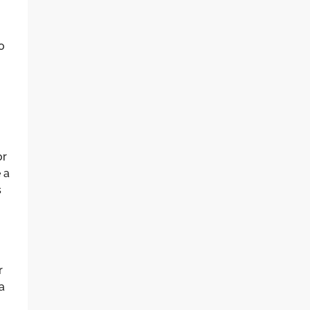
o
or
 a
s
r
a