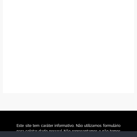
Este site tem caráter informativo. Não utilizamos formulário
para coletar dado pessoal. Não representamos e não temos
relação com nenhuma empresa ou programa citado no