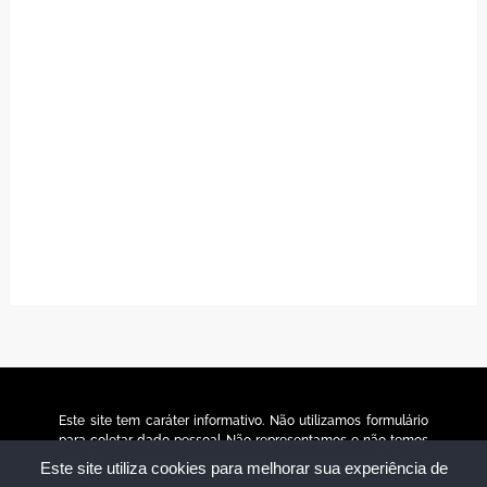
Este site tem caráter informativo. Não utilizamos formulário
para coletar dado pessoal. Não representamos e não temos
relação com nenhuma empresa ou programa citado no
Este site utiliza cookies para melhorar sua experiência de
conteúdo deste site. © 2025 jornaltudobh.com.br – Todos os