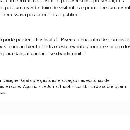
alta, com muitos fãs ansiosos para ver suas apresentações
dos para um grande fluxo de visitantes e prometem um even
a necessária para atender ao público.
o pode perder o Festival de Piseiro e Encontro de Comitivas
s e um ambiente festivo, este evento promete ser um do
ara dançar, cantar e se divertir muito!
r Designer Gráfico e gestões e atuação nas editorias de
ais e rádios. Aqui no site JornalTudoBH.com.br cuido sobre quem
ais.