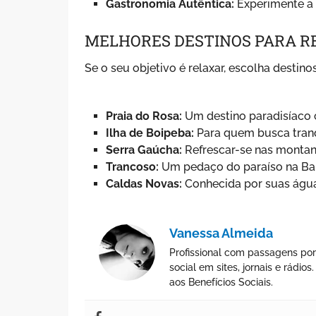
Gastronomia Autêntica:
Experimente a c
MELHORES DESTINOS PARA R
Se o seu objetivo é relaxar, escolha destino
Praia do Rosa:
Um destino paradisíaco c
Ilha de Boipeba:
Para quem busca tranq
Serra Gaúcha:
Refrescar-se nas monta
Trancoso:
Um pedaço do paraíso na Bahia
Caldas Novas:
Conhecida por suas águas
Vanessa Almeida
Profissional com passagens por
social em sites, jornais e rádi
aos Benefícios Sociais.