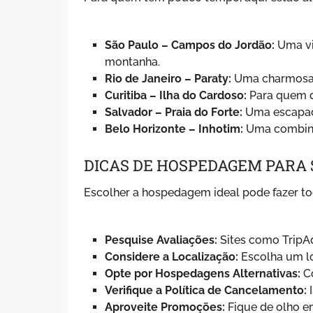
São Paulo – Campos do Jordão:
Uma vi
montanha.
Rio de Janeiro – Paraty:
Uma charmosa c
Curitiba – Ilha do Cardoso:
Para quem d
Salvador – Praia do Forte:
Uma escapada
Belo Horizonte – Inhotim:
Uma combinaç
DICAS DE HOSPEDAGEM PARA
Escolher a hospedagem ideal pode fazer tod
Pesquise Avaliações:
Sites como TripAd
Considere a Localização:
Escolha um loc
Opte por Hospedagens Alternativas:
Co
Verifique a Política de Cancelamento:
I
Aproveite Promoções:
Fique de olho e