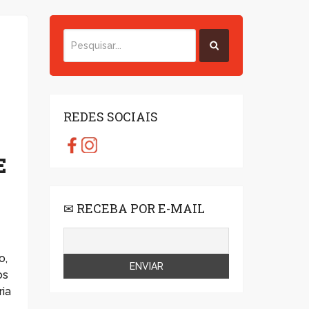
REDES SOCIAIS
E
✉ RECEBA POR E-MAIL
o,
os
ria