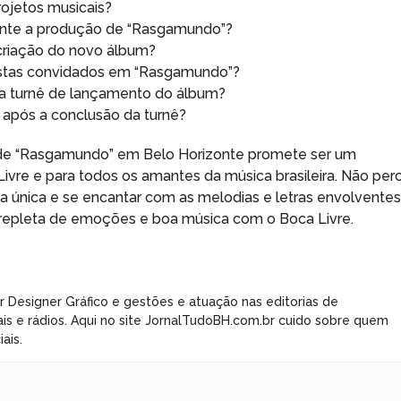
rojetos musicais?
rante a produção de “Rasgamundo”?
criação do novo álbum?
rtistas convidados em “Rasgamundo”?
a turnê de lançamento do álbum?
e após a conclusão da turnê?
o de “Rasgamundo” em Belo Horizonte promete ser um
re e para todos os amantes da música brasileira. Não per
ia única e se encantar com as melodias e letras envolvente
 repleta de emoções e boa música com o Boca Livre.
r Designer Gráfico e gestões e atuação nas editorias de
ais e rádios. Aqui no site JornalTudoBH.com.br cuido sobre quem
ais.