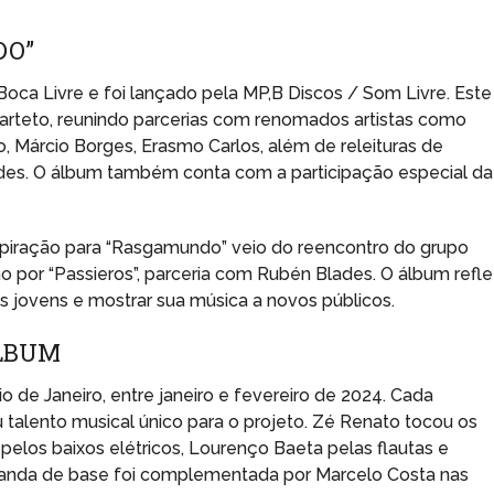
DO”
ca Livre e foi lançado pela MP,B Discos / Som Livre. Este
uarteto, reunindo parcerias com renomados artistas como
, Márcio Borges, Erasmo Carlos, além de releituras de
es. O álbum também conta com a participação especial da
nspiração para “Rasgamundo” veio do reencontro do grupo
por “Passieros”, parceria com Rubén Blades. O álbum refle
 jovens e mostrar sua música a novos públicos.
ÁLBUM
o de Janeiro, entre janeiro e fevereiro de 2024. Cada
 talento musical único para o projeto. Zé Renato tocou os
 pelos baixos elétricos, Lourenço Baeta pelas flautas e
 A banda de base foi complementada por Marcelo Costa nas