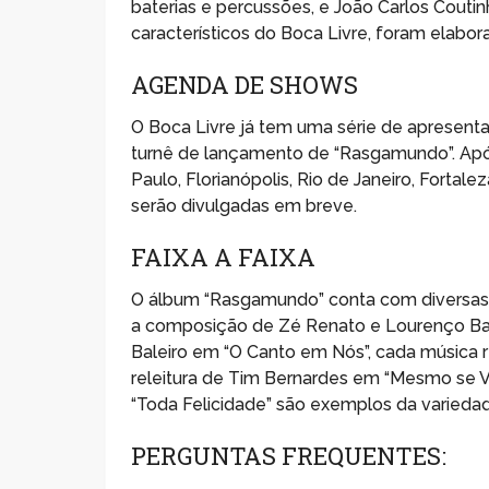
baterias e percussões, e João Carlos Coutinh
característicos do Boca Livre, foram elabor
AGENDA DE SHOWS
O Boca Livre já tem uma série de apresent
turnê de lançamento de “Rasgamundo”. Apó
Paulo, Florianópolis, Rio de Janeiro, Fortale
serão divulgadas em breve.
FAIXA A FAIXA
O álbum “Rasgamundo” conta com diversas f
a composição de Zé Renato e Lourenço Ba
Baleiro em “O Canto em Nós”, cada música re
releitura de Tim Bernardes em “Mesmo se 
“Toda Felicidade” são exemplos da variedad
PERGUNTAS FREQUENTES: