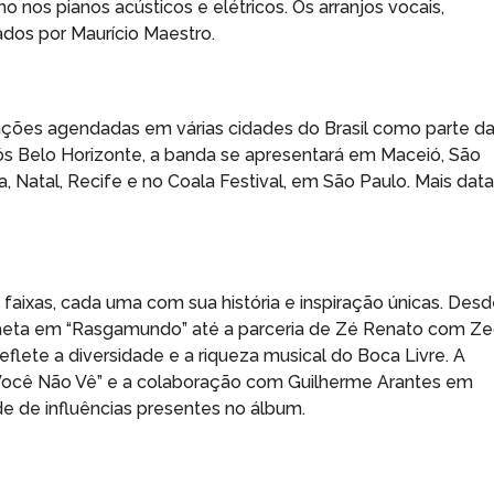
o nos pianos acústicos e elétricos. Os arranjos vocais,
ados por Maurício Maestro.
ações agendadas em várias cidades do Brasil como parte d
s Belo Horizonte, a banda se apresentará em Maceió, São
za, Natal, Recife e no Coala Festival, em São Paulo. Mais dat
aixas, cada uma com sua história e inspiração únicas. Des
eta em “Rasgamundo” até a parceria de Zé Renato com Z
flete a diversidade e a riqueza musical do Boca Livre. A
Você Não Vê” e a colaboração com Guilherme Arantes em
e de influências presentes no álbum.