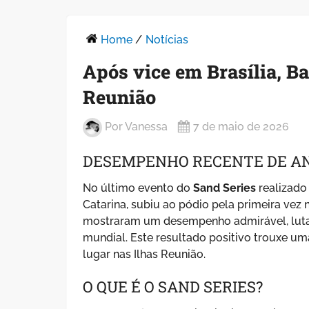
Home
/
Notícias
Após vice em Brasília, Ba
Reunião
Por
Vanessa
7 de maio de 2026
DESEMPENHO RECENTE DE A
No último evento do
Sand Series
realizado 
Catarina, subiu ao pódio pela primeira vez 
mostraram um desempenho admirável, lutan
mundial. Este resultado positivo trouxe u
lugar nas Ilhas Reunião.
O QUE É O SAND SERIES?