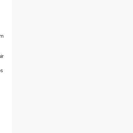
um
ir
os